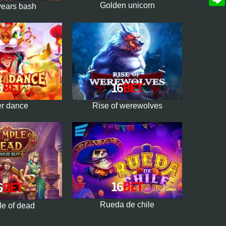
Golden unicorn
ears bash
er dance
Rise of werewolves
Rueda de chile
e of dead