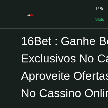
16Bet
Slots
16Bet : Ganhe 
Exclusivos No C
Aproveite Oferta
No Cassino Onli