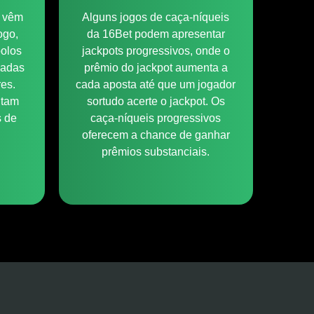
t vêm
Alguns jogos de caça-níqueis
ogo,
da 16Bet podem apresentar
bolos
jackpots progressivos, onde o
odadas
prêmio do jackpot aumenta a
res.
cada aposta até que um jogador
ntam
sortudo acerte o jackpot. Os
 de
caça-níqueis progressivos
oferecem a chance de ganhar
prêmios substanciais.