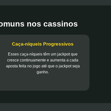
comuns nos cassinos
Caça-níqueis Progressivos
Esses caça-níqueis têm um jackpot que
cresce continuamente e aumenta a cada
aposta feita no jogo até que o jackpot seja
ganho.