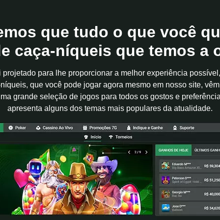
mos que tudo o que você que
e caça-níqueis que temos a 
i projetado para lhe proporcionar a melhor experiência possíve
-níqueis, que você pode jogar agora mesmo em nosso site, vê
uma grande seleção de jogos para todos os gostos e preferênc
apresenta alguns dos temas mais populares da atualidade.