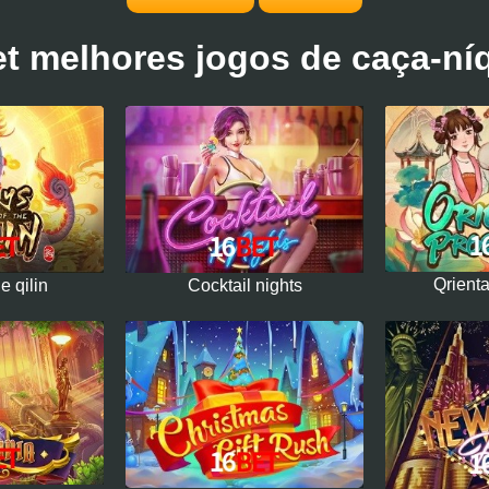
t melhores jogos de caça-ní
Qrienta
Cocktail nights
e qilin