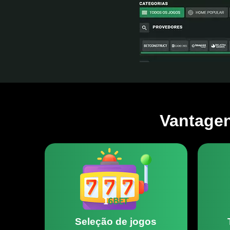
Vantagen
Seleção de jogos