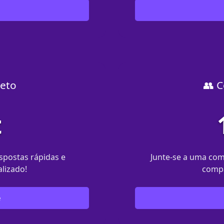
reto
👥 
t
espostas rápidas e
Junte-se a uma com
lizado!
compa
e