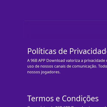
Políticas de Privacida
A 96B APP Download valoriza a privacidade
uso de nossos canais de comunicação. Todos
nossos jogadores.
Termos e Condições