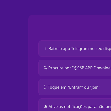
📱 Baixe o app Telegram no seu disp
🔍 Procure por "@96B APP Download
👆 Toque em "Entrar" ou "Join"
🔔 Ative as notificações para não p