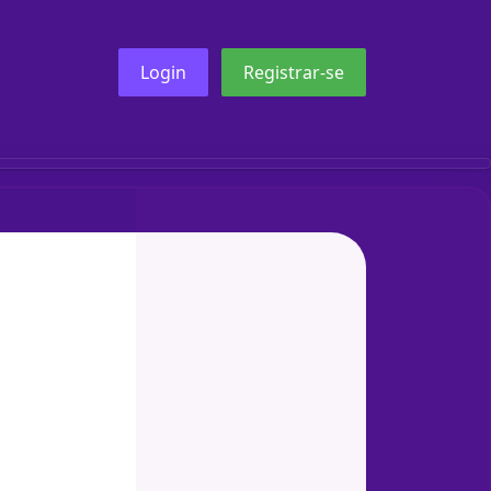
Login
Registrar-se