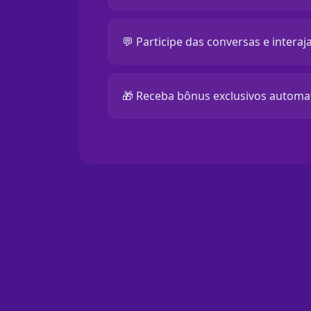
💬 Participe das conversas e interaj
🎁 Receba bônus exclusivos autom