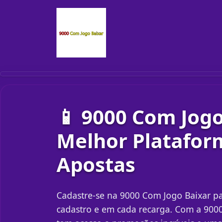
📱 9000 Com Jogo
Melhor Platafor
Apostas
Cadastre-se na 9000 Com Jogo Baixar p
cadastro e em cada recarga. Com a 9000