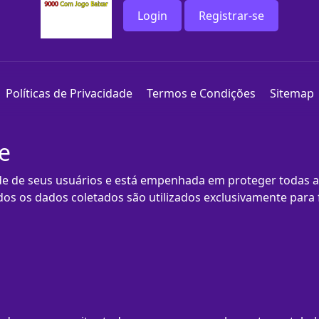
Login
Registrar-se
Políticas de Privacidade
Termos e Condições
Sitemap
de
ade de seus usuários e está empenhada em proteger todas 
os os dados coletados são utilizados exclusivamente para 