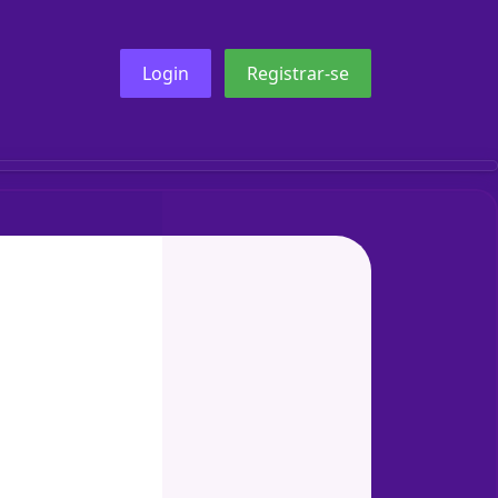
Login
Registrar-se