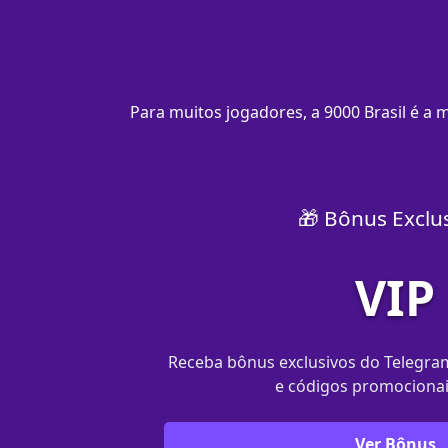
Para muitos jogadores, a 9000 Brasil é a m
🎁 Bônus Exclu
VIP
Receba bônus exclusivos do Telegra
e códigos promocionai
Ver Bônus