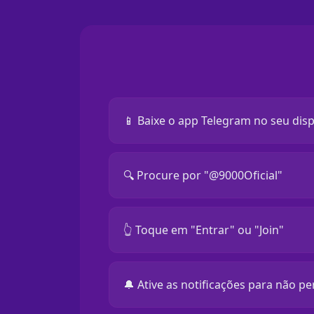
📱 Baixe o app Telegram no seu disp
🔍 Procure por "@9000Oficial"
👆 Toque em "Entrar" ou "Join"
🔔 Ative as notificações para não p