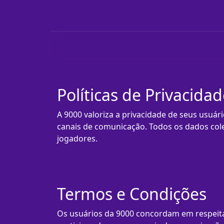
Políticas de Privacida
A 9000 valoriza a privacidade de seus usuá
canais de comunicação. Todos os dados cole
jogadores.
Termos e Condições
Os usuários da 9000 concordam em respeitar