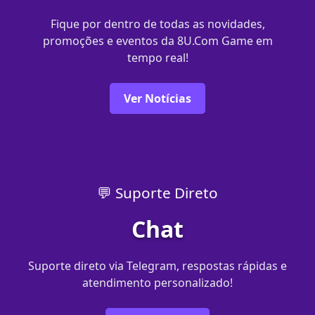
Fique por dentro de todas as novidades,
promoções e eventos da 8U.Com Game em
tempo real!
Ver Notícias
💬 Suporte Direto
Chat
Suporte direto via Telegram, respostas rápidas e
atendimento personalizado!