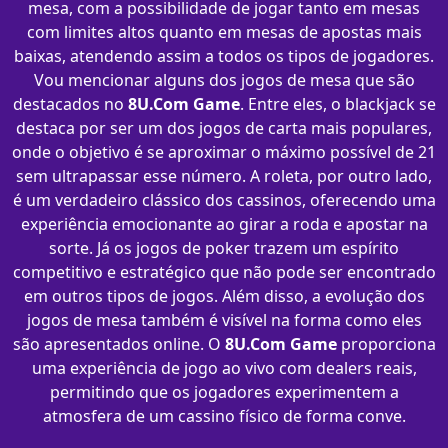
mesa, com a possibilidade de jogar tanto em mesas
com limites altos quanto em mesas de apostas mais
baixas, atendendo assim a todos os tipos de jogadores.
Vou mencionar alguns dos jogos de mesa que são
destacados no
8U.Com Game
. Entre eles, o blackjack se
destaca por ser um dos jogos de carta mais populares,
onde o objetivo é se aproximar o máximo possível de 21
sem ultrapassar esse número. A roleta, por outro lado,
é um verdadeiro clássico dos cassinos, oferecendo uma
experiência emocionante ao girar a roda e apostar na
sorte. Já os jogos de poker trazem um espírito
competitivo e estratégico que não pode ser encontrado
em outros tipos de jogos. Além disso, a evolução dos
jogos de mesa também é visível na forma como eles
são apresentados online. O
8U.Com Game
proporciona
uma experiência de jogo ao vivo com dealers reais,
permitindo que os jogadores experimentem a
atmosfera de um cassino físico de forma conve.