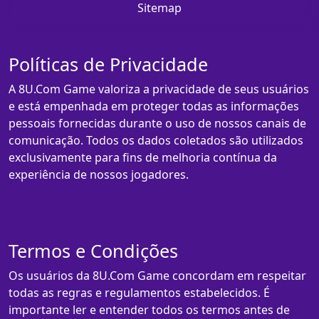
Sitemap
Políticas de Privacidade
A 8U.Com Game valoriza a privacidade de seus usuários
e está empenhada em proteger todas as informações
pessoais fornecidas durante o uso de nossos canais de
comunicação. Todos os dados coletados são utilizados
exclusivamente para fins de melhoria contínua da
experiência de nossos jogadores.
Termos e Condições
Os usuários da 8U.Com Game concordam em respeitar
todas as regras e regulamentos estabelecidos. É
importante ler e entender todos os termos antes de