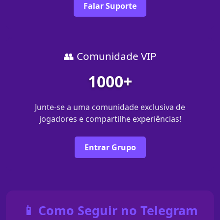
Falar Suporte
👥 Comunidade VIP
1000+
Junte-se a uma comunidade exclusiva de
jogadores e compartilhe experiências!
Entrar Grupo
📱 Como Seguir no Telegram