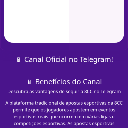
📱 Canal Oficial no Telegram!
📱 Benefícios do Canal
Descubra as vantagens de seguir a 8CC no Telegram
A plataforma tradicional de apostas esportivas da 8CC
permite que os jogadores apostem em eventos
esportivos reais que ocorrem em várias ligas e
competições esportivas. As apostas esportivas