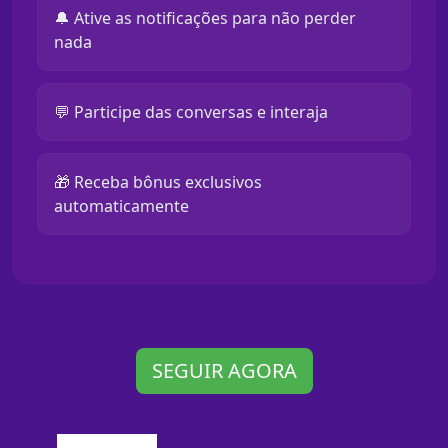
🔔 Ative as notificações para não perder
nada
💬 Participe das conversas e interaja
🎁 Receba bônus exclusivos
automaticamente
SEGUIR AGORA