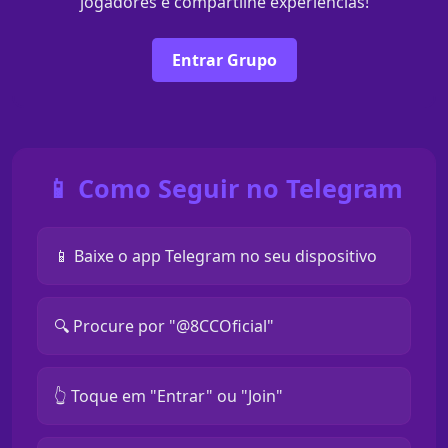
jogadores e compartilhe experiências!
Entrar Grupo
📱 Como Seguir no Telegram
📱 Baixe o app Telegram no seu dispositivo
🔍 Procure por "@8CCOficial"
👆 Toque em "Entrar" ou "Join"