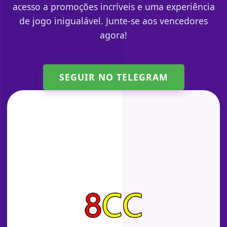
acesso a promoções incríveis e uma experiência
de jogo inigualável. Junte-se aos vencedores
agora!
SEGUIR NO TELEGRAM