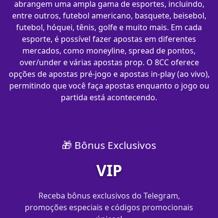
abrangem uma ampla gama de esportes, incluindo,
entre outros, futebol americano, basquete, beisebol,
futebol, hóquei, tênis, golfe e muito mais. Em cada
esporte, é possível fazer apostas em diferentes
mercados, como moneyline, spread de pontos,
over/under e várias apostas prop. O 8CC oferece
opções de apostas pré-jogo e apostas in-play (ao vivo),
permitindo que você faça apostas enquanto o jogo ou
partida está acontecendo.
🎁 Bônus Exclusivos
VIP
Receba bônus exclusivos do Telegram,
promoções especiais e códigos promocionais