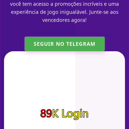
você tem acesso a promoções incríveis e uma
experiência de jogo inigualável. Junte-se aos
vencedores agora!
SEGUIR NO TELEGRAM