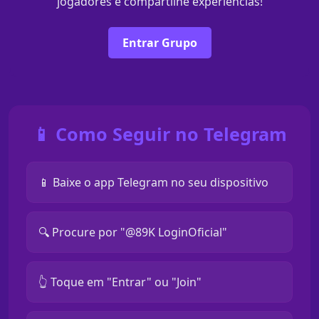
jogadores e compartilhe experiências!
Entrar Grupo
📱 Como Seguir no Telegram
📱 Baixe o app Telegram no seu dispositivo
🔍 Procure por "@89K LoginOficial"
👆 Toque em "Entrar" ou "Join"