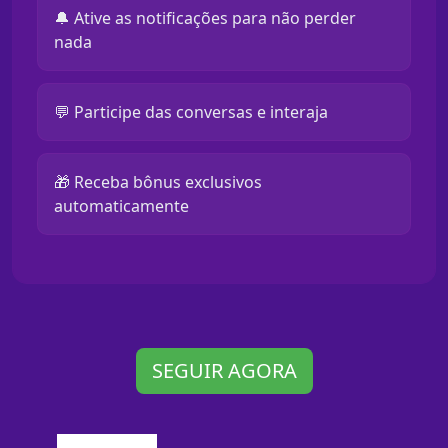
🔔 Ative as notificações para não perder
nada
💬 Participe das conversas e interaja
🎁 Receba bônus exclusivos
automaticamente
SEGUIR AGORA