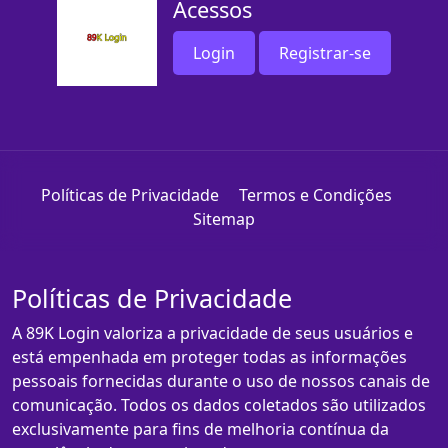
Acessos
Login
Registrar-se
Políticas de Privacidade
Termos e Condições
Sitemap
Políticas de Privacidade
A 89K Login valoriza a privacidade de seus usuários e
está empenhada em proteger todas as informações
pessoais fornecidas durante o uso de nossos canais de
comunicação. Todos os dados coletados são utilizados
exclusivamente para fins de melhoria contínua da