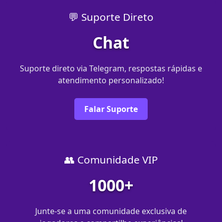
💬 Suporte Direto
Chat
Suporte direto via Telegram, respostas rápidas e
atendimento personalizado!
Falar Suporte
👥 Comunidade VIP
1000+
Junte-se a uma comunidade exclusiva de