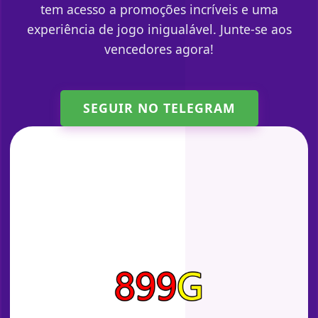
tem acesso a promoções incríveis e uma
experiência de jogo inigualável. Junte-se aos
vencedores agora!
SEGUIR NO TELEGRAM