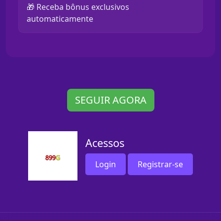
🎁 Receba bônus exclusivos
automaticamente
SEGUIR AGORA
Acessos
Login
Registrar-se