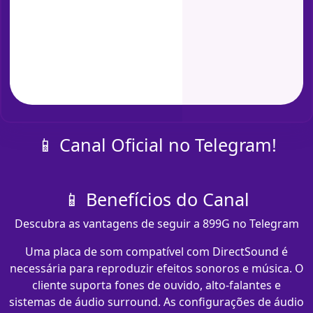
📱 Canal Oficial no Telegram!
📱 Benefícios do Canal
Descubra as vantagens de seguir a 899G no Telegram
Uma placa de som compatível com DirectSound é
necessária para reproduzir efeitos sonoros e música. O
cliente suporta fones de ouvido, alto-falantes e
sistemas de áudio surround. As configurações de áudio