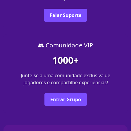
Falar Suporte
👥 Comunidade VIP
1000+
Junte-se a uma comunidade exclusiva de
jogadores e compartilhe experiências!
Entrar Grupo