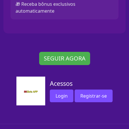
🎁 Receba bônus exclusivos
automaticamente
SEGUIR AGORA
Acessos
Login
Registrar-se