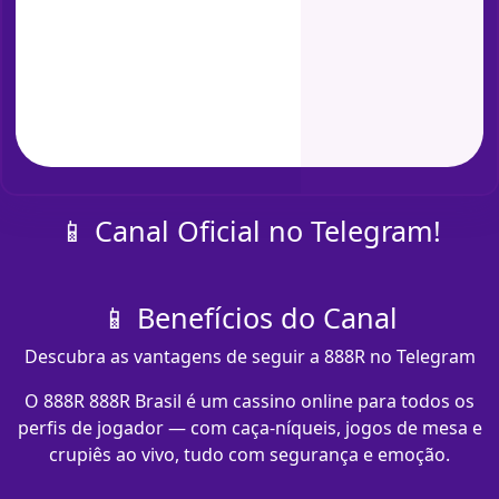
📱 Canal Oficial no Telegram!
📱 Benefícios do Canal
Descubra as vantagens de seguir a 888R no Telegram
O 888R 888R Brasil é um cassino online para todos os
perfis de jogador — com caça-níqueis, jogos de mesa e
crupiês ao vivo, tudo com segurança e emoção.