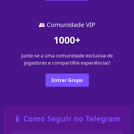
👥 Comunidade VIP
1000+
Junte-se a uma comunidade exclusiva de
jogadores e compartilhe experiências!
Entrar Grupo
📱 Como Seguir no Telegram