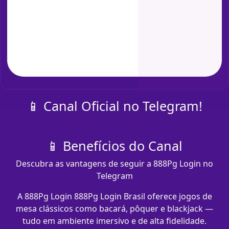
📱 Canal Oficial no Telegram!
📱 Benefícios do Canal
Descubra as vantagens de seguir a 888Pg Login no
Telegram
A 888Pg Login 888Pg Login Brasil oferece jogos de
mesa clássicos como bacará, pôquer e blackjack —
tudo em ambiente imersivo e de alta fidelidade.