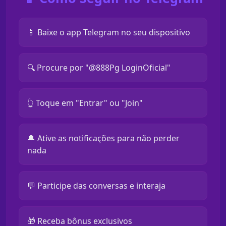
📱 Baixe o app Telegram no seu dispositivo
🔍 Procure por "@888Pg LoginOficial"
👆 Toque em "Entrar" ou "Join"
🔔 Ative as notificações para não perder
nada
💬 Participe das conversas e interaja
🎁 Receba bônus exclusivos