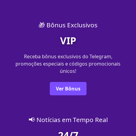
🎁 Bônus Exclusivos
VIP
Receba bônus exclusivos do Telegram,
promoções especiais e códigos promocionais
únicos!
Ver Bônus
📢 Notícias em Tempo Real
24/7