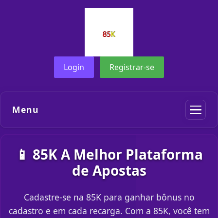
Login
Registrar-se
Menu
📱 85K A Melhor Plataforma
de Apostas
Cadastre-se na 85K para ganhar bônus no
cadastro e em cada recarga. Com a 85K, você tem