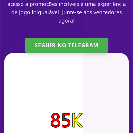
acesso a promoções incríveis e uma experiência
de jogo inigualável. Junte-se aos vencedores
agora!
SEGUIR NO TELEGRAM