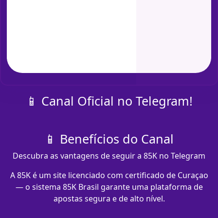
📱 Canal Oficial no Telegram!
📱 Benefícios do Canal
Descubra as vantagens de seguir a 85K no Telegram
A 85K é um site licenciado com certificado de Curaçao
— o sistema 85K Brasil garante uma plataforma de
apostas segura e de alto nível.