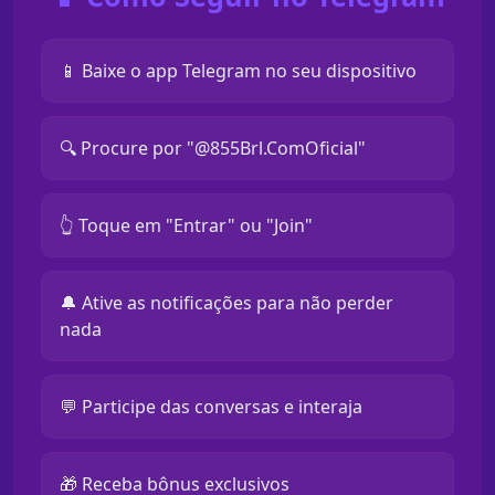
📱 Baixe o app Telegram no seu dispositivo
🔍 Procure por "@855Brl.ComOficial"
👆 Toque em "Entrar" ou "Join"
🔔 Ative as notificações para não perder
nada
💬 Participe das conversas e interaja
🎁 Receba bônus exclusivos