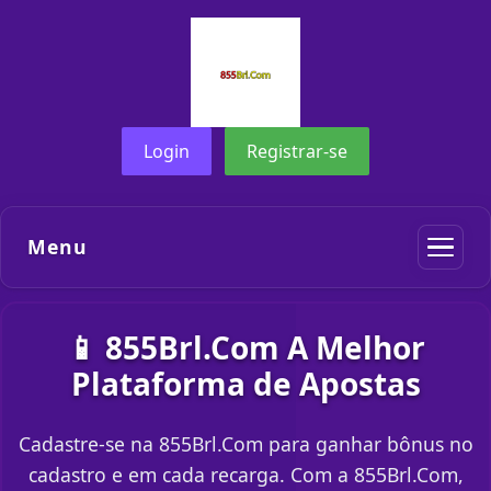
Login
Registrar-se
Menu
📱 855Brl.Com A Melhor
Plataforma de Apostas
Cadastre-se na 855Brl.Com para ganhar bônus no
cadastro e em cada recarga. Com a 855Brl.Com,