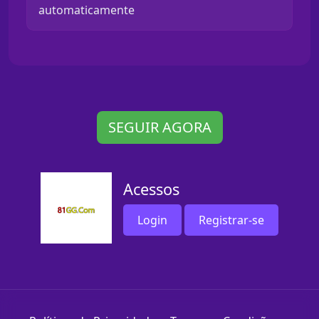
automaticamente
SEGUIR AGORA
Acessos
Login
Registrar-se