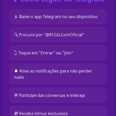
📱 Baixe o app Telegram no seu dispositivo
🔍 Procure por "@81GG.ComOficial"
👆 Toque em "Entrar" ou "Join"
🔔 Ative as notificações para não perder
nada
💬 Participe das conversas e interaja
🎁 Receba bônus exclusivos