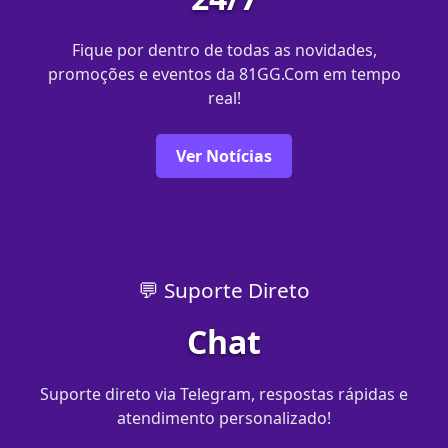
Fique por dentro de todas as novidades,
promoções e eventos da 81GG.Com em tempo
real!
Ver Notícias
💬 Suporte Direto
Chat
Suporte direto via Telegram, respostas rápidas e
atendimento personalizado!