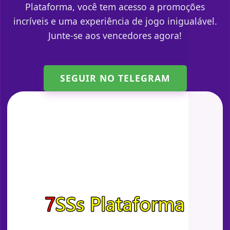
Plataforma, você tem acesso a promoções
incríveis e uma experiência de jogo inigualável.
Junte-se aos vencedores agora!
SEGUIR NO TELEGRAM