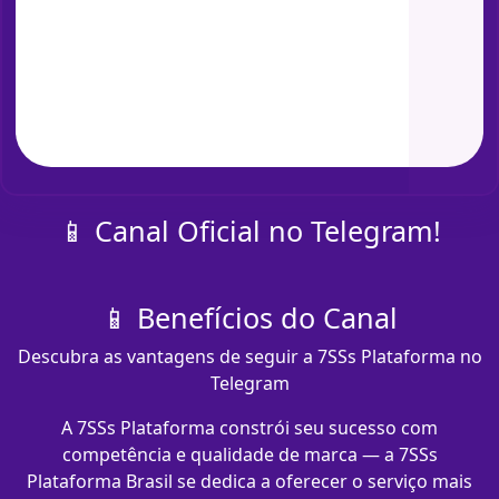
📱 Canal Oficial no Telegram!
📱 Benefícios do Canal
Descubra as vantagens de seguir a 7SSs Plataforma no
Telegram
A 7SSs Plataforma constrói seu sucesso com
competência e qualidade de marca — a 7SSs
Plataforma Brasil se dedica a oferecer o serviço mais