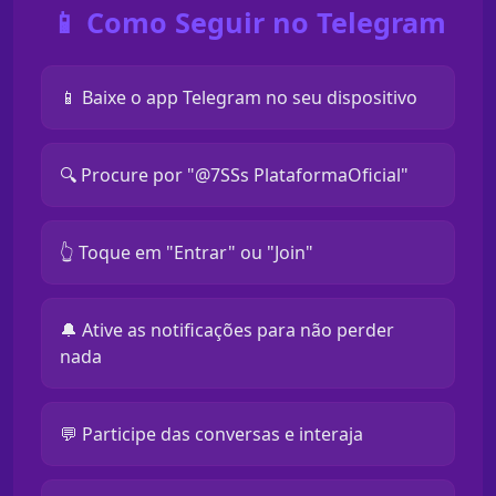
📱 Como Seguir no Telegram
📱 Baixe o app Telegram no seu dispositivo
🔍 Procure por "@7SSs PlataformaOficial"
👆 Toque em "Entrar" ou "Join"
🔔 Ative as notificações para não perder
nada
💬 Participe das conversas e interaja