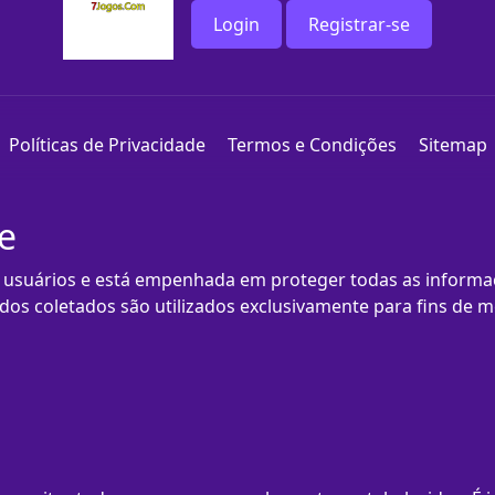
Login
Registrar-se
Políticas de Privacidade
Termos e Condições
Sitemap
de
s usuários e está empenhada em proteger todas as informa
os coletados são utilizados exclusivamente para fins de m