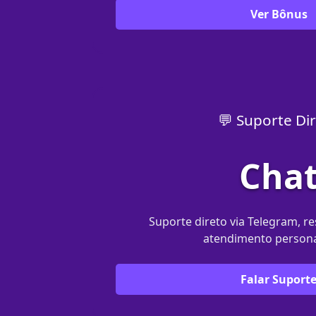
Ver Bônus
💬 Suporte Di
Cha
Suporte direto via Telegram, r
atendimento persona
Falar Suport