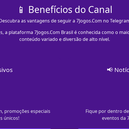
📱 Benefícios do Canal
Descubra as vantagens de seguir a 7Jogos.Com no Telegra
s, a plataforma 7Jogos.Com Brasil é conhecida como o maio
conteúdo variado e diversão de alto nível.
sivos
📢 Notí
m, promoções especiais
Fique por dentro d
s únicos!
eventos da 