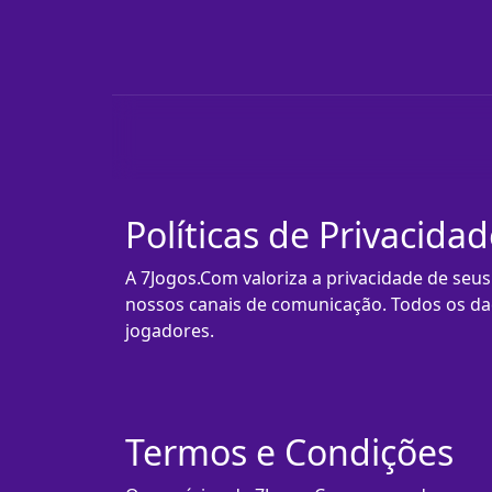
Políticas de Privacida
A 7Jogos.Com valoriza a privacidade de seu
nossos canais de comunicação. Todos os dad
jogadores.
Termos e Condições