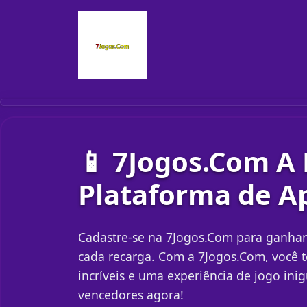
📱 7Jogos.Com A
Plataforma de A
Cadastre-se na 7Jogos.Com para ganhar
cada recarga. Com a 7Jogos.Com, você 
incríveis e uma experiência de jogo inig
vencedores agora!