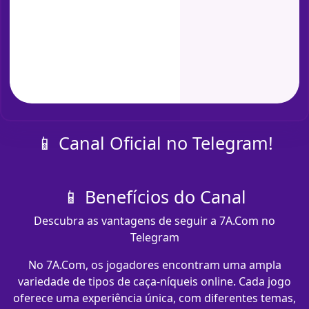
📱 Canal Oficial no Telegram!
📱 Benefícios do Canal
Descubra as vantagens de seguir a 7A.Com no
Telegram
No 7A.Com, os jogadores encontram uma ampla
variedade de tipos de caça-níqueis online. Cada jogo
oferece uma experiência única, com diferentes temas,