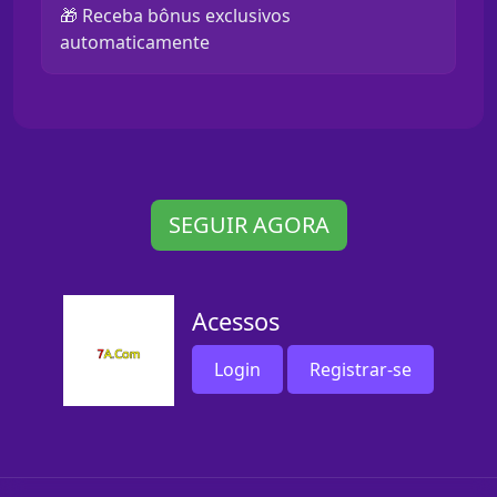
🎁 Receba bônus exclusivos
automaticamente
SEGUIR AGORA
Acessos
Login
Registrar-se