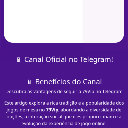
📱 Canal Oficial no Telegram!
📱 Benefícios do Canal
Descubra as vantagens de seguir a 79Vip no Telegram
Este artigo explora a rica tradição e a popularidade dos
jogos de mesa no
79Vip
, abordando a diversidade de
opções, a interação social que eles proporcionam e a
evolução da experiência de jogo online.