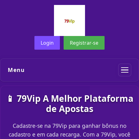
Login
Registrar-se
Menu
📱 79Vip A Melhor Plataforma
de Apostas
Cadastre-se na 79Vip para ganhar bônus no
cadastro e em cada recarga. Com a 79Vip, você