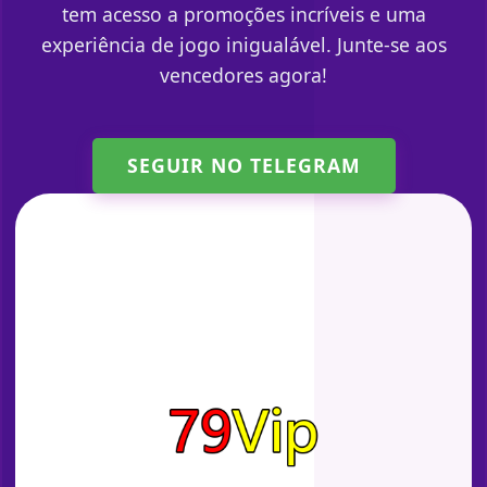
tem acesso a promoções incríveis e uma
experiência de jogo inigualável. Junte-se aos
vencedores agora!
SEGUIR NO TELEGRAM