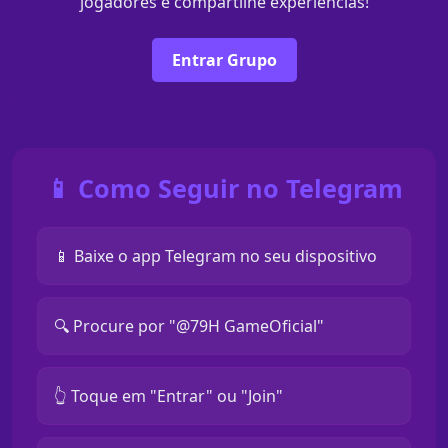
jogadores e compartilhe experiências!
Entrar Grupo
📱 Como Seguir no Telegram
📱 Baixe o app Telegram no seu dispositivo
🔍 Procure por "@79H GameOficial"
👆 Toque em "Entrar" ou "Join"