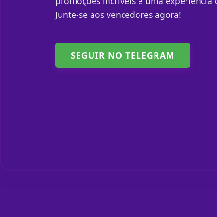
promoções incríveis e uma experiência d
Junte-se aos vencedores agora!
SEGUIR NO TELEGRAM