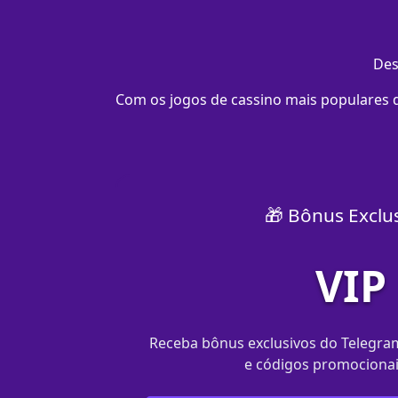
Des
Com os jogos de cassino mais populares 
🎁 Bônus Exclu
VIP
Receba bônus exclusivos do Telegra
e códigos promocionai