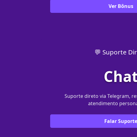
Ver Bônus
💬 Suporte Di
Cha
Suporte direto via Telegram, r
atendimento persona
Falar Suport