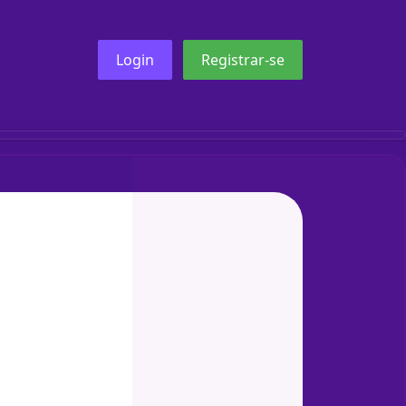
Login
Registrar-se