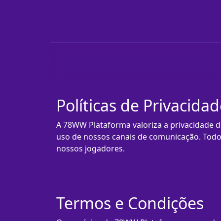
Políticas de Privacida
A 78WW Plataforma valoriza a privacidade 
uso de nossos canais de comunicação. Todos
nossos jogadores.
Termos e Condições