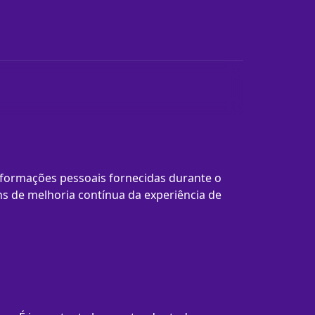
nformações pessoais fornecidas durante o
ns de melhoria contínua da experiência de