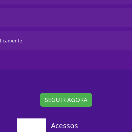
a
aticamente
SEGUIR AGORA
Acessos