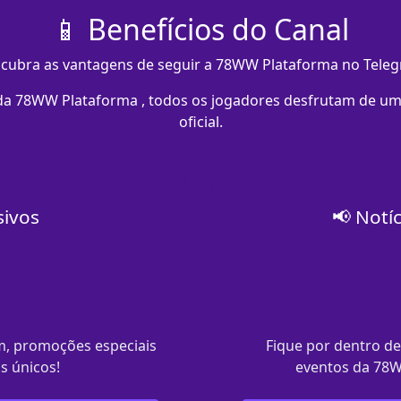
📱 Benefícios do Canal
cubra as vantagens de seguir a 78WW Plataforma no Tele
da 78WW Plataforma , todos os jogadores desfrutam de uma
oficial.
sivos
📢 Notí
m, promoções especiais
Fique por dentro d
s únicos!
eventos da 78W