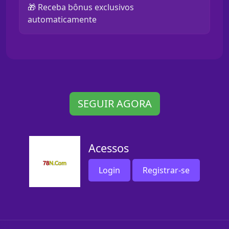
🎁 Receba bônus exclusivos
automaticamente
SEGUIR AGORA
Acessos
Login
Registrar-se