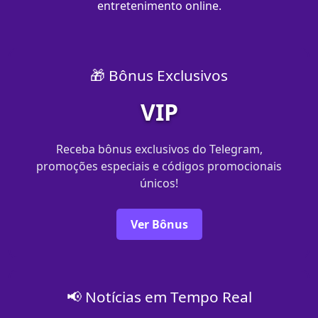
entretenimento online.
🎁 Bônus Exclusivos
VIP
Receba bônus exclusivos do Telegram,
promoções especiais e códigos promocionais
únicos!
Ver Bônus
📢 Notícias em Tempo Real