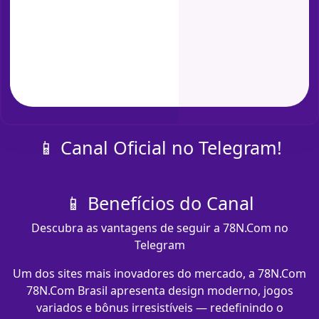
📱 Canal Oficial no Telegram!
📱 Benefícios do Canal
Descubra as vantagens de seguir a 78N.Com no
Telegram
Um dos sites mais inovadores do mercado, a 78N.Com
78N.Com Brasil apresenta design moderno, jogos
variados e bônus irresistíveis — redefinindo o