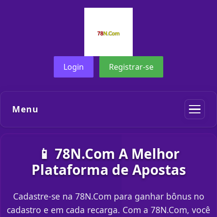
Login
Registrar-se
Menu
📱 78N.Com A Melhor
Plataforma de Apostas
Cadastre-se na 78N.Com para ganhar bônus no
cadastro e em cada recarga. Com a 78N.Com, você