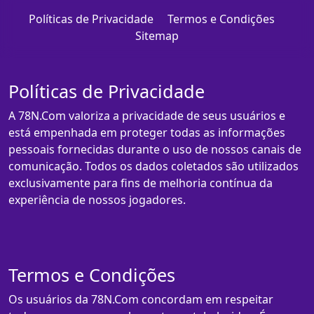
Políticas de Privacidade
Termos e Condições
Sitemap
Políticas de Privacidade
A 78N.Com valoriza a privacidade de seus usuários e
está empenhada em proteger todas as informações
pessoais fornecidas durante o uso de nossos canais de
comunicação. Todos os dados coletados são utilizados
exclusivamente para fins de melhoria contínua da
experiência de nossos jogadores.
Termos e Condições
Os usuários da 78N.Com concordam em respeitar