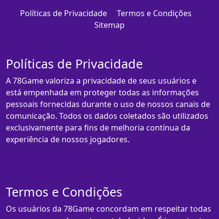
Políticas de Privacidade
Termos e Condições
Sitemap
Políticas de Privacidade
A 78Game valoriza a privacidade de seus usuários e
está empenhada em proteger todas as informações
pessoais fornecidas durante o uso de nossos canais de
comunicação. Todos os dados coletados são utilizados
exclusivamente para fins de melhoria contínua da
experiência de nossos jogadores.
Termos e Condições
Os usuários da 78Game concordam em respeitar todas