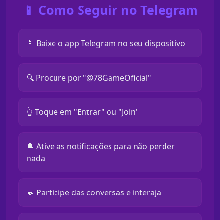
📱 Como Seguir no Telegram
📱 Baixe o app Telegram no seu dispositivo
🔍 Procure por "@78GameOficial"
👆 Toque em "Entrar" ou "Join"
🔔 Ative as notificações para não perder
nada
💬 Participe das conversas e interaja