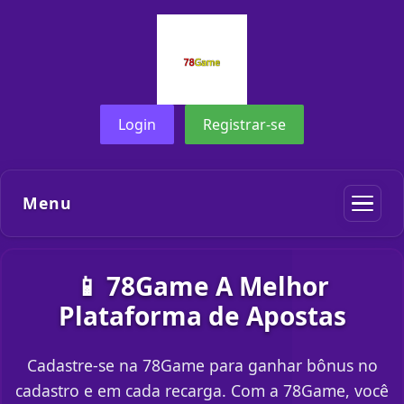
Login
Registrar-se
Menu
📱 78Game A Melhor
Plataforma de Apostas
Cadastre-se na 78Game para ganhar bônus no
cadastro e em cada recarga. Com a 78Game, você