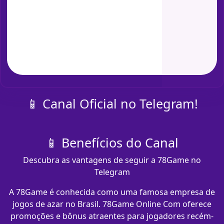
📱 Canal Oficial no Telegram!
📱 Benefícios do Canal
Descubra as vantagens de seguir a 78Game no
Telegram
A 78Game é conhecida como uma famosa empresa de
jogos de azar no Brasil. 78Game Online Com oferece
promoções e bônus atraentes para jogadores recém-