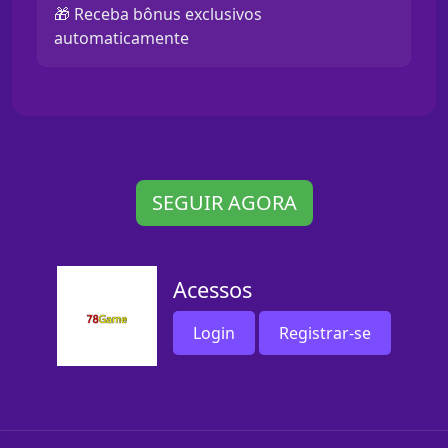
🎁 Receba bônus exclusivos
automaticamente
SEGUIR AGORA
Acessos
Login
Registrar-se