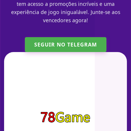
tem acesso a promoções incríveis e uma
experiência de jogo inigualável. Junte-se aos
vencedores agora!
SEGUIR NO TELEGRAM