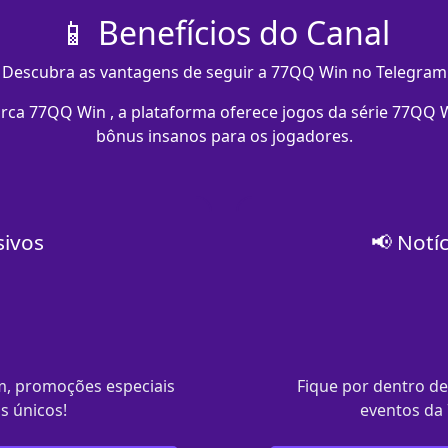
📱 Benefícios do Canal
Descubra as vantagens de seguir a 77QQ Win no Telegram
ca 77QQ Win , a plataforma oferece jogos da série 77QQ Wi
bônus insanos para os jogadores.
sivos
📢 Notí
m, promoções especiais
Fique por dentro d
s únicos!
eventos da