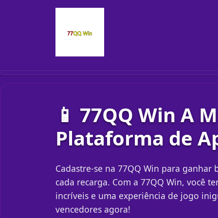
📱 77QQ Win A M
Plataforma de A
Cadastre-se na 77QQ Win para ganhar 
cada recarga. Com a 77QQ Win, você t
incríveis e uma experiência de jogo inig
vencedores agora!