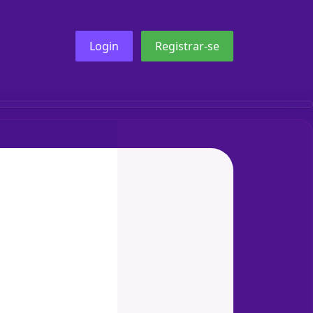
Login
Registrar-se