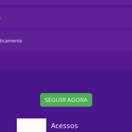
a
aticamente
SEGUIR AGORA
Acessos