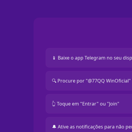
📱 Baixe o app Telegram no seu disp
🔍 Procure por "@77QQ WinOficial"
👆 Toque em "Entrar" ou "Join"
🔔 Ative as notificações para não p