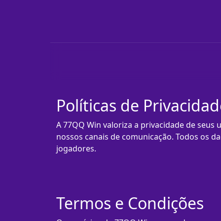
Políticas de Privacida
A 77QQ Win valoriza a privacidade de seus
nossos canais de comunicação. Todos os dad
jogadores.
Termos e Condições