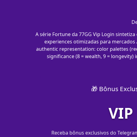
De
A série Fortune da 77GG Vip Login sintetiz
experiences otimizadas para mercados AP
authentic representation: color palettes (re
significance (8 = wealth, 9 = longevit
🎁 Bônus Exclu
VIP
Receba bônus exclusivos do Telegra