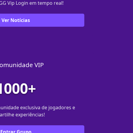
GG Vip Login em tempo real!
Ver Notícias
Comunidade VIP
1000+
unidade exclusiva de jogadores e
rtilhe experiências!
Entrar Grupo