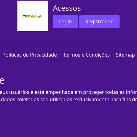
Acessos
Login
Registrar-se
Políticas de Privacidade
Termos e Condições
Sitemap
de
 seus usuários e está empenhada em proteger todas as inf
dados coletados são utilizados exclusivamente para fins d