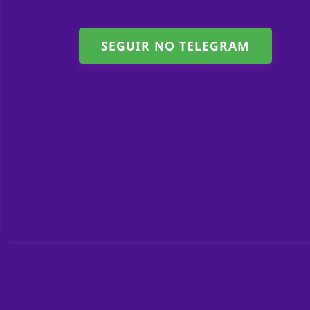
SEGUIR NO TELEGRAM