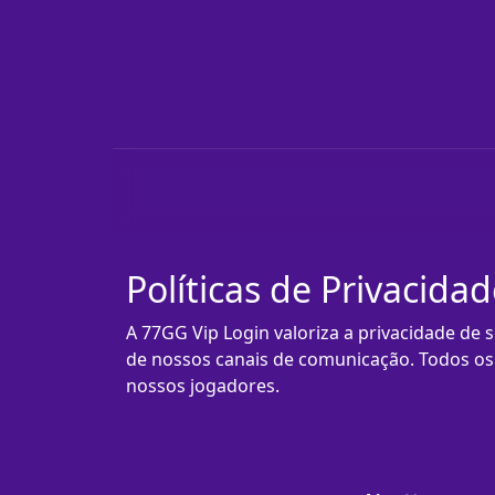
Políticas de Privacida
A 77GG Vip Login valoriza a privacidade de
de nossos canais de comunicação. Todos os 
nossos jogadores.