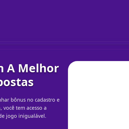
n A Melhor
postas
nhar bônus no cadastro e
, você tem acesso a
e jogo inigualável.