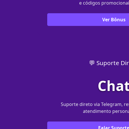
e códigos promocionai
Ver Bônus
💬 Suporte Di
Cha
Suporte direto via Telegram, r
atendimento persona
Falar Suport