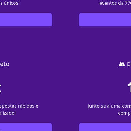
s únicos!
eventos da 77
reto
👥 
t
espostas rápidas e
Junte-se a uma com
lizado!
compa
e