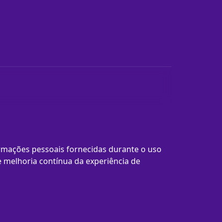
ormações pessoais fornecidas durante o uso
e melhoria contínua da experiência de