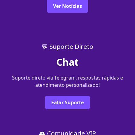
Ver Notícias
💬 Suporte Direto
Chat
Suporte direto via Telegram, respostas rápidas e
atendimento personalizado!
Falar Suporte
👥 Comunidade VIP