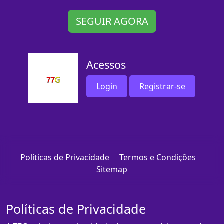
SEGUIR AGORA
Acessos
Login
Registrar-se
Políticas de Privacidade
Termos e Condições
Sitemap
Políticas de Privacidade