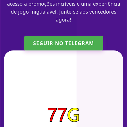
acesso a promoções incríveis e uma experiência
de jogo inigualável. Junte-se aos vencedores
agora!
SEGUIR NO TELEGRAM