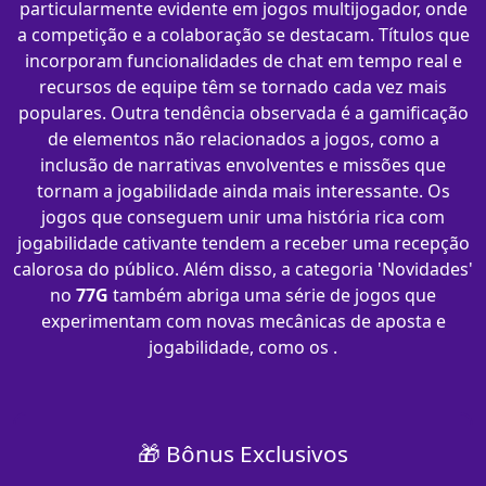
particularmente evidente em jogos multijogador, onde
a competição e a colaboração se destacam. Títulos que
incorporam funcionalidades de chat em tempo real e
recursos de equipe têm se tornado cada vez mais
populares. Outra tendência observada é a gamificação
de elementos não relacionados a jogos, como a
inclusão de narrativas envolventes e missões que
tornam a jogabilidade ainda mais interessante. Os
jogos que conseguem unir uma história rica com
jogabilidade cativante tendem a receber uma recepção
calorosa do público. Além disso, a categoria 'Novidades'
no
77G
também abriga uma série de jogos que
experimentam com novas mecânicas de aposta e
jogabilidade, como os .
🎁 Bônus Exclusivos