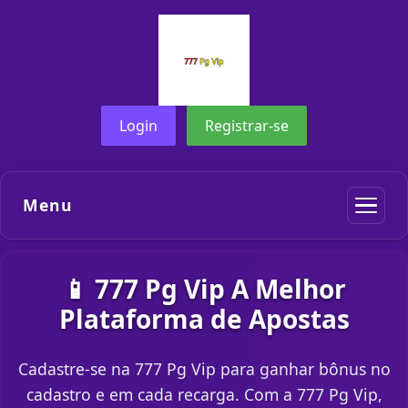
Login
Registrar-se
Menu
📱 777 Pg Vip A Melhor
Plataforma de Apostas
Cadastre-se na 777 Pg Vip para ganhar bônus no
cadastro e em cada recarga. Com a 777 Pg Vip,