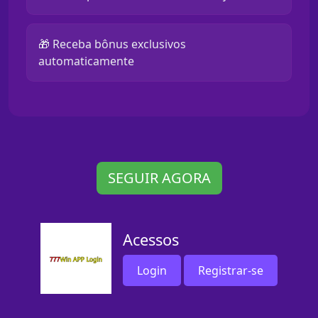
🎁 Receba bônus exclusivos
automaticamente
SEGUIR AGORA
Acessos
Login
Registrar-se