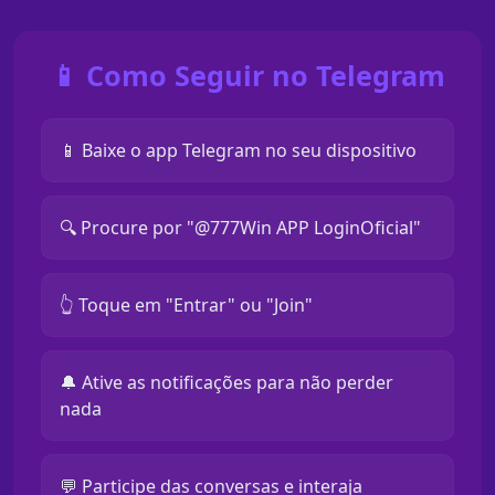
📱 Como Seguir no Telegram
📱 Baixe o app Telegram no seu dispositivo
🔍 Procure por "@777Win APP LoginOficial"
👆 Toque em "Entrar" ou "Join"
🔔 Ative as notificações para não perder
nada
💬 Participe das conversas e interaja