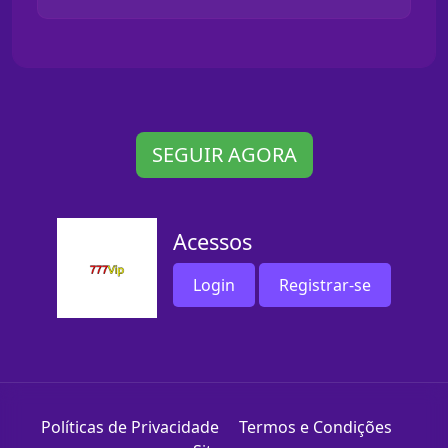
SEGUIR AGORA
Acessos
Login
Registrar-se
Políticas de Privacidade
Termos e Condições