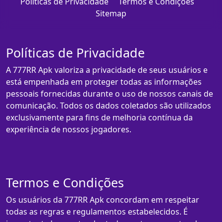
Políticas de Privacidade
Termos e Condições
Sitemap
Políticas de Privacidade
A 777RR Apk valoriza a privacidade de seus usuários e
está empenhada em proteger todas as informações
pessoais fornecidas durante o uso de nossos canais de
comunicação. Todos os dados coletados são utilizados
exclusivamente para fins de melhoria contínua da
experiência de nossos jogadores.
Termos e Condições
Os usuários da 777RR Apk concordam em respeitar
todas as regras e regulamentos estabelecidos. É