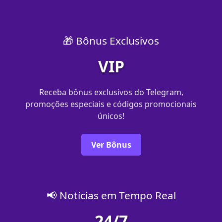
🎁 Bônus Exclusivos
VIP
Receba bônus exclusivos do Telegram,
promoções especiais e códigos promocionais
únicos!
Ver Bônus
📢 Notícias em Tempo Real
24/7