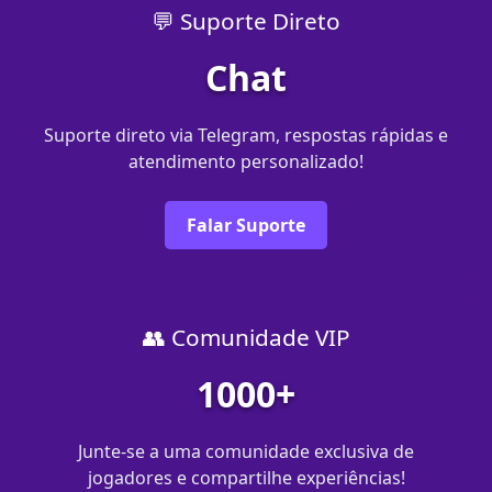
💬 Suporte Direto
Chat
Suporte direto via Telegram, respostas rápidas e
atendimento personalizado!
Falar Suporte
👥 Comunidade VIP
1000+
Junte-se a uma comunidade exclusiva de
jogadores e compartilhe experiências!