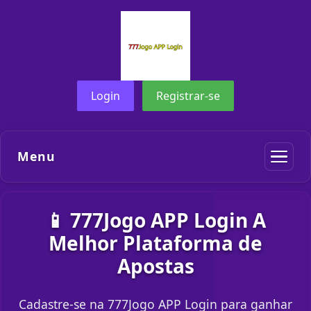
Login
Registrar-se
Menu
📱 777Jogo APP Login A
Melhor Plataforma de
Apostas
Cadastre-se na 777Jogo APP Login para ganhar