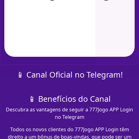
📱 Canal Oficial no Telegram!
📱 Benefícios do Canal
Descubra as vantagens de seguir a 777Jogo APP Login
no Telegram
Todos os novos clientes do 777Jogo APP Login têm
direito a um bônus de boas-vindas, que pode ser um