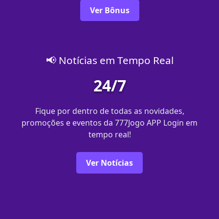
Ver Bônus
📢 Notícias em Tempo Real
24/7
Fique por dentro de todas as novidades,
promoções e eventos da 777Jogo APP Login em
tempo real!
Ver Notícias