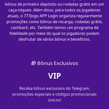
bônus de primeiro depósito ou rodadas grátis em um
caça-níqueis. Além disso, para todos os jogadores
atuais, o 777Jogo APP Login organiza regularmente
promoções como bônus de recarga, rodadas grátis,
cashback, etc. Também temos um programa de
fidelidade por meio do qual os jogadores podem
desfrutar de vários bônus e benefícios.
🎁 Bônus Exclusivos
VIP
Receba bônus exclusivos do Telegram,
promoções especiais e códigos promocionais
únicos!