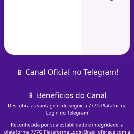
📱 Canal Oficial no Telegram!
📱 Benefícios do Canal
Descubra as vantagens de seguir a 777G Plataforma
Login no Telegram
Reconhecida por sua estabilidade e integridade, a
plataforma 777G Plataforma Login Brasil oferece com a