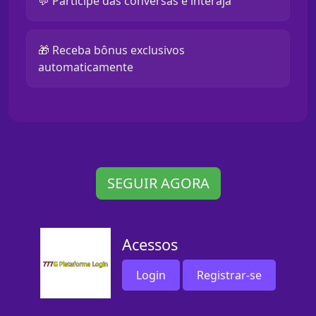
💬 Participe das conversas e interaja
🎁 Receba bônus exclusivos
automaticamente
SEGUIR AGORA
Acessos
Login
Registrar-se