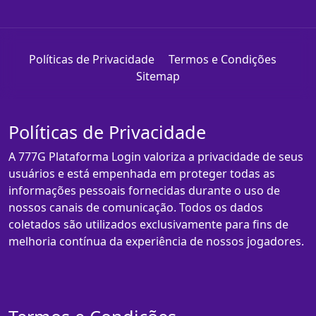
Políticas de Privacidade
Termos e Condições
Sitemap
Políticas de Privacidade
A 777G Plataforma Login valoriza a privacidade de seus
usuários e está empenhada em proteger todas as
informações pessoais fornecidas durante o uso de
nossos canais de comunicação. Todos os dados
coletados são utilizados exclusivamente para fins de
melhoria contínua da experiência de nossos jogadores.