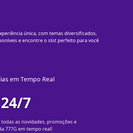
xperiência única, com temas diversificados,
oníveis e encontre o slot perfeito para você
cias em Tempo Real
24/7
e todas as novidades, promoções e
da 777G em tempo real!