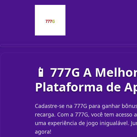
📱 777G A Melho
Plataforma de A
Cadastre-se na 777G para ganhar bônus
recarga. Com a 777G, você tem acesso a
uma experiência de jogo inigualável. J
agora!