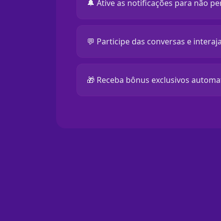
🔔 Ative as notificações para não p
💬 Participe das conversas e interaj
🎁 Receba bônus exclusivos autom