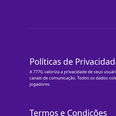
Políticas de Privacida
A 777G valoriza a privacidade de seus usuá
canais de comunicação. Todos os dados cole
jogadores.
Termos e Condições