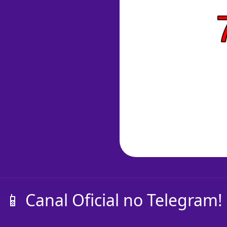
📱 Canal Oficial no Telegram!