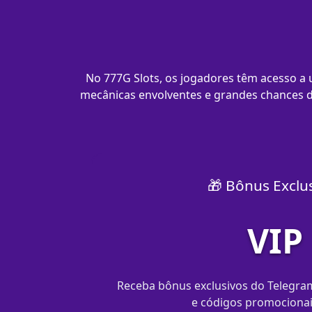
No 777G Slots, os jogadores têm acesso a u
mecânicas envolventes e grandes chances de 
🎁 Bônus Exclu
VIP
Receba bônus exclusivos do Telegra
e códigos promocionai