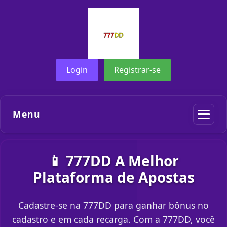
Login
Registrar-se
Menu
📱 777DD A Melhor
Plataforma de Apostas
Cadastre-se na 777DD para ganhar bônus no
cadastro e em cada recarga. Com a 777DD, você