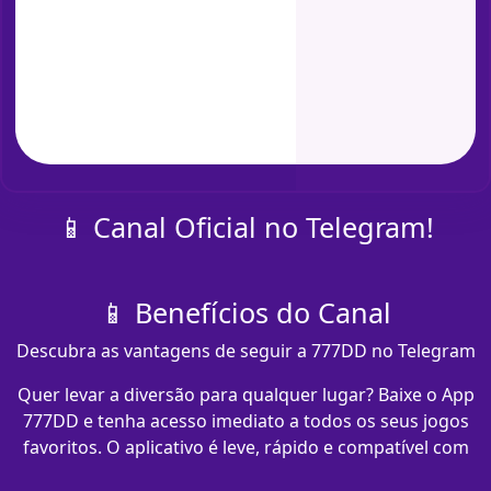
📱 Canal Oficial no Telegram!
📱 Benefícios do Canal
Descubra as vantagens de seguir a 777DD no Telegram
Quer levar a diversão para qualquer lugar? Baixe o App
777DD e tenha acesso imediato a todos os seus jogos
favoritos. O aplicativo é leve, rápido e compatível com