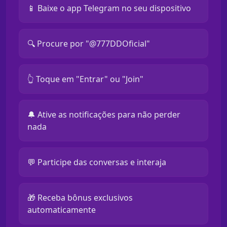
📱 Baixe o app Telegram no seu dispositivo
🔍 Procure por "@777DDOficial"
👆 Toque em "Entrar" ou "Join"
🔔 Ative as notificações para não perder
nada
💬 Participe das conversas e interaja
🎁 Receba bônus exclusivos
automaticamente