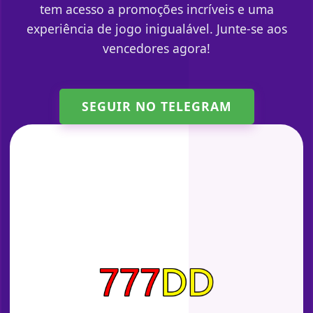
tem acesso a promoções incríveis e uma
experiência de jogo inigualável. Junte-se aos
vencedores agora!
SEGUIR NO TELEGRAM