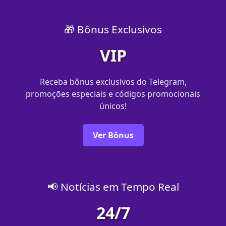
🎁 Bônus Exclusivos
VIP
Receba bônus exclusivos do Telegram,
promoções especiais e códigos promocionais
únicos!
Ver Bônus
📢 Notícias em Tempo Real
24/7