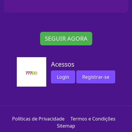
SEGUIR AGORA
Acessos
Login
Registrar-se
Políticas de Privacidade
Termos e Condições
Sitemap