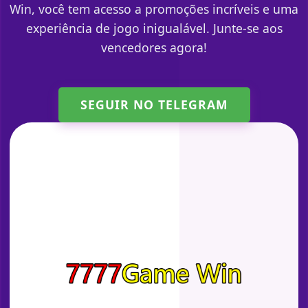
Win, você tem acesso a promoções incríveis e uma
experiência de jogo inigualável. Junte-se aos
vencedores agora!
SEGUIR NO TELEGRAM