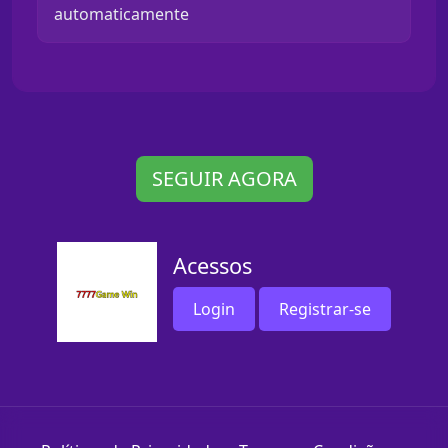
automaticamente
SEGUIR AGORA
Acessos
Login
Registrar-se