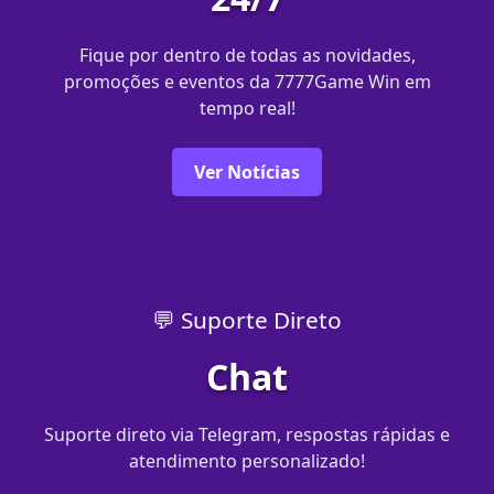
Fique por dentro de todas as novidades,
promoções e eventos da 7777Game Win em
tempo real!
Ver Notícias
💬 Suporte Direto
Chat
Suporte direto via Telegram, respostas rápidas e
atendimento personalizado!