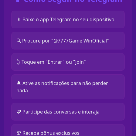
📱 Baixe o app Telegram no seu dispositivo
🔍 Procure por "@7777Game WinOficial"
👆 Toque em "Entrar" ou "Join"
🔔 Ative as notificações para não perder
nada
💬 Participe das conversas e interaja
🎁 Receba bônus exclusivos