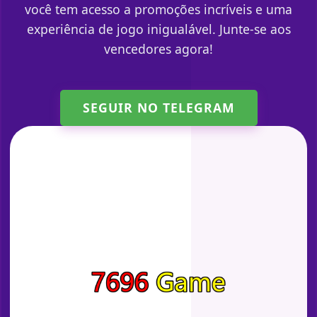
você tem acesso a promoções incríveis e uma
experiência de jogo inigualável. Junte-se aos
vencedores agora!
SEGUIR NO TELEGRAM