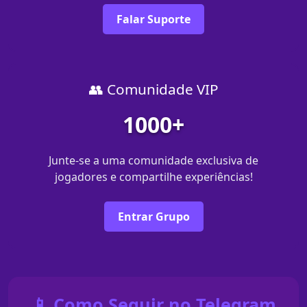
Falar Suporte
👥 Comunidade VIP
1000+
Junte-se a uma comunidade exclusiva de
jogadores e compartilhe experiências!
Entrar Grupo
📱 Como Seguir no Telegram