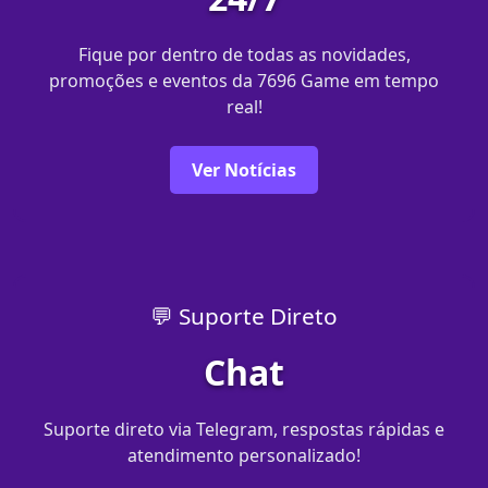
Fique por dentro de todas as novidades,
promoções e eventos da 7696 Game em tempo
real!
Ver Notícias
💬 Suporte Direto
Chat
Suporte direto via Telegram, respostas rápidas e
atendimento personalizado!