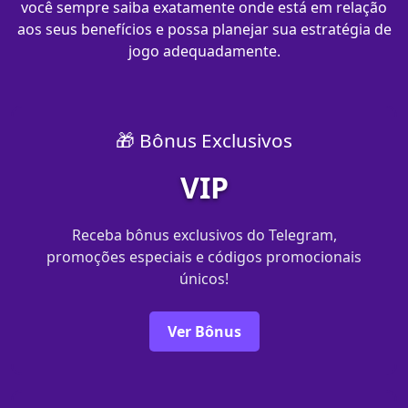
você sempre saiba exatamente onde está em relação
aos seus benefícios e possa planejar sua estratégia de
jogo adequadamente.
🎁 Bônus Exclusivos
VIP
Receba bônus exclusivos do Telegram,
promoções especiais e códigos promocionais
únicos!
Ver Bônus