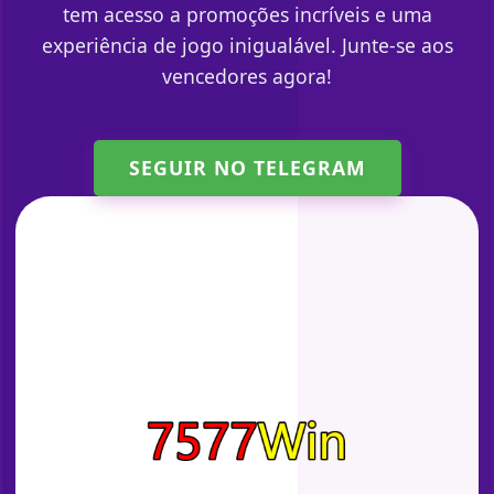
tem acesso a promoções incríveis e uma
experiência de jogo inigualável. Junte-se aos
vencedores agora!
SEGUIR NO TELEGRAM