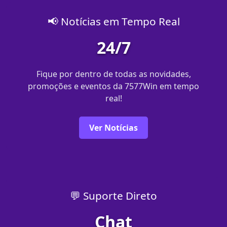
📢 Notícias em Tempo Real
24/7
Fique por dentro de todas as novidades,
promoções e eventos da 7577Win em tempo
real!
Ver Notícias
💬 Suporte Direto
Chat