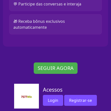
💬 Participe das conversas e interaja
🎁 Receba bônus exclusivos
automaticamente
SEGUIR AGORA
Acessos
Login
Registrar-se