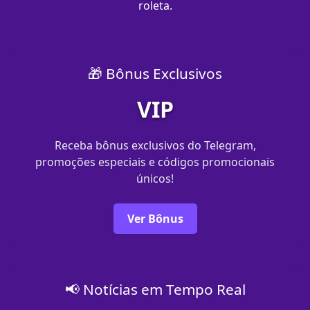
roleta.
🎁 Bônus Exclusivos
VIP
Receba bônus exclusivos do Telegram,
promoções especiais e códigos promocionais
únicos!
Ver Bônus
📢 Notícias em Tempo Real