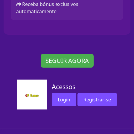
🎁 Receba bônus exclusivos
automaticamente
SEGUIR AGORA
Acessos
Login
Registrar-se