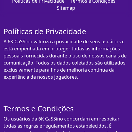
Políticas de Privacidade
Termos e Condições
Sitemap
Políticas de Privacidade
A 6K CaSSino valoriza a privacidade de seus usuários e
está empenhada em proteger todas as informações
pessoais fornecidas durante o uso de nossos canais de
comunicação. Todos os dados coletados são utilizados
exclusivamente para fins de melhoria contínua da
experiência de nossos jogadores.
Termos e Condições
Os usuários da 6K CaSSino concordam em respeitar
todas as regras e regulamentos estabelecidos. É