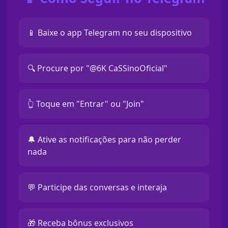
📱 Baixe o app Telegram no seu dispositivo
🔍 Procure por "@6K CaSSinoOficial"
👆 Toque em "Entrar" ou "Join"
🔔 Ative as notificações para não perder
nada
💬 Participe das conversas e interaja
🎁 Receba bônus exclusivos