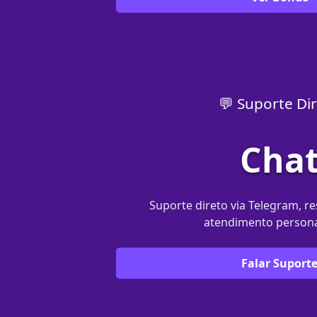
💬 Suporte Di
Cha
Suporte direto via Telegram, r
atendimento persona
Falar Suport