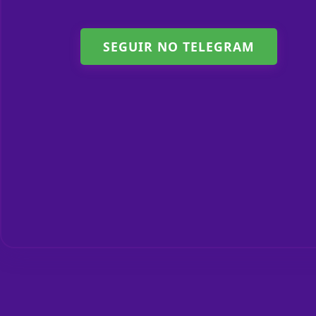
SEGUIR NO TELEGRAM