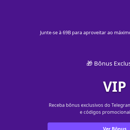
Junte-se à 69B para aproveitar ao máximo
🎁 Bônus Exclu
VIP
Receba bônus exclusivos do Telegra
e códigos promocionai
Ver Bônus