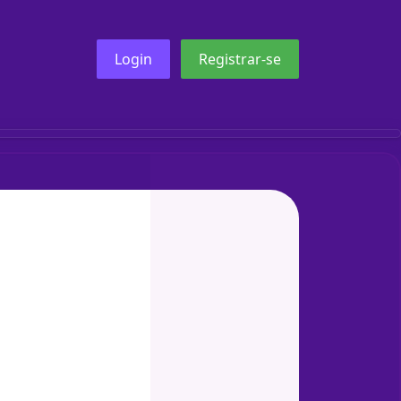
Login
Registrar-se