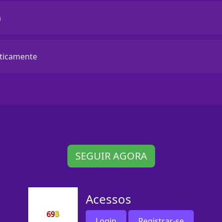
a
aticamente
SEGUIR AGORA
Acessos
Login
Registrar-se