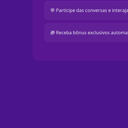
💬 Participe das conversas e interaj
🎁 Receba bônus exclusivos autom