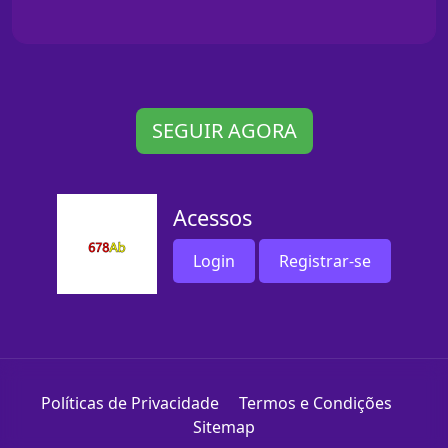
SEGUIR AGORA
Acessos
Login
Registrar-se
Políticas de Privacidade
Termos e Condições
Sitemap