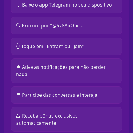
📱 Baixe o app Telegram no seu dispositivo
🔍 Procure por "@678AbOficial"
👆 Toque em "Entrar" ou "Join"
🔔 Ative as notificações para não perder
nada
💬 Participe das conversas e interaja
🎁 Receba bônus exclusivos
automaticamente