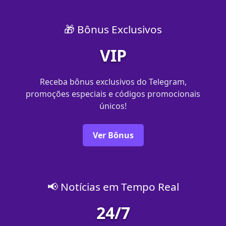
🎁 Bônus Exclusivos
VIP
Receba bônus exclusivos do Telegram,
promoções especiais e códigos promocionais
únicos!
Ver Bônus
📢 Notícias em Tempo Real
24/7