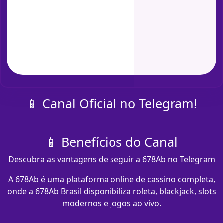
📱 Canal Oficial no Telegram!
📱 Benefícios do Canal
Descubra as vantagens de seguir a 678Ab no Telegram
A 678Ab é uma plataforma online de cassino completa,
onde a 678Ab Brasil disponibiliza roleta, blackjack, slots
modernos e jogos ao vivo.