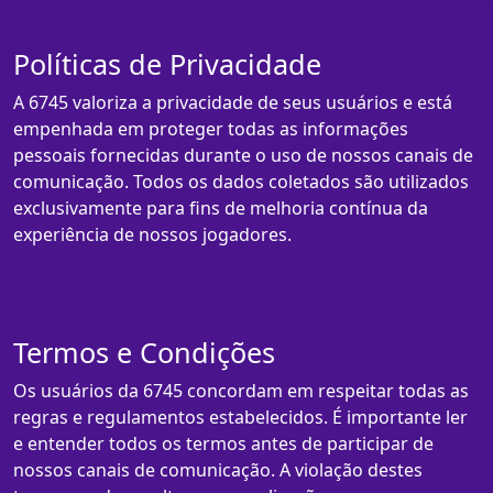
Políticas de Privacidade
A 6745 valoriza a privacidade de seus usuários e está
empenhada em proteger todas as informações
pessoais fornecidas durante o uso de nossos canais de
comunicação. Todos os dados coletados são utilizados
exclusivamente para fins de melhoria contínua da
experiência de nossos jogadores.
Termos e Condições
Os usuários da 6745 concordam em respeitar todas as
regras e regulamentos estabelecidos. É importante ler
e entender todos os termos antes de participar de
nossos canais de comunicação. A violação destes