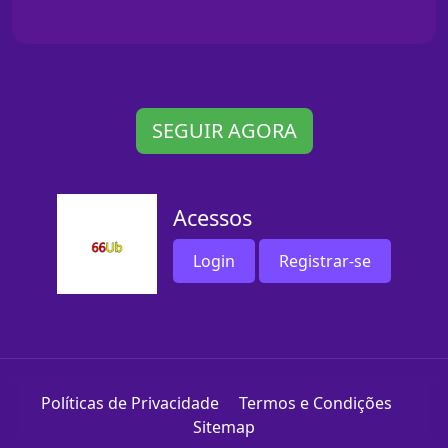
SEGUIR AGORA
Acessos
Login
Registrar-se
Políticas de Privacidade
Termos e Condições
Sitemap