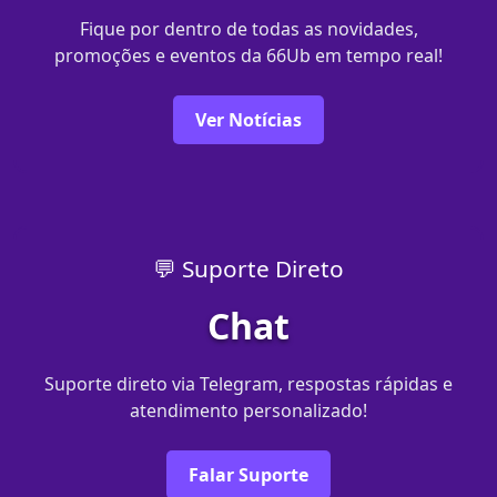
Fique por dentro de todas as novidades,
promoções e eventos da 66Ub em tempo real!
Ver Notícias
💬 Suporte Direto
Chat
Suporte direto via Telegram, respostas rápidas e
atendimento personalizado!
Falar Suporte