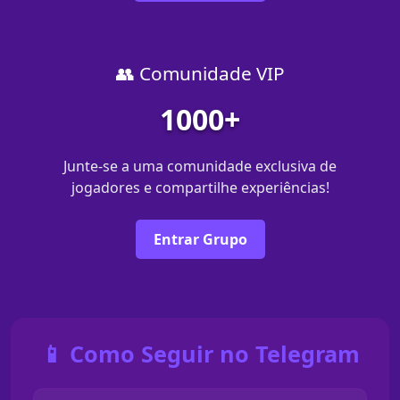
👥 Comunidade VIP
1000+
Junte-se a uma comunidade exclusiva de
jogadores e compartilhe experiências!
Entrar Grupo
📱 Como Seguir no Telegram