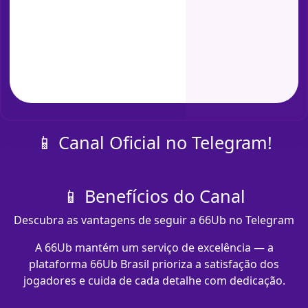
📱 Canal Oficial no Telegram!
📱 Benefícios do Canal
Descubra as vantagens de seguir a 66Ub no Telegram
A 66Ub mantém um serviço de excelência — a
plataforma 66Ub Brasil prioriza a satisfação dos
jogadores e cuida de cada detalhe com dedicação.