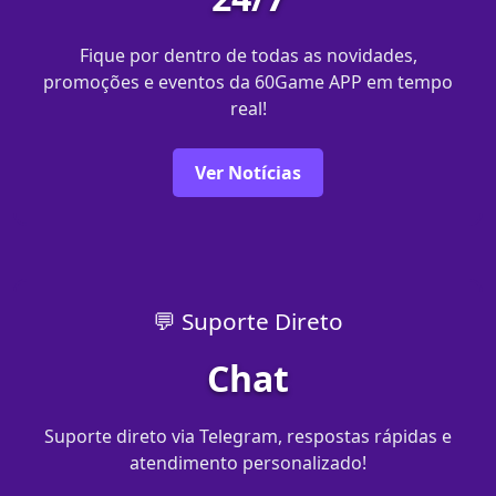
Fique por dentro de todas as novidades,
promoções e eventos da 60Game APP em tempo
real!
Ver Notícias
💬 Suporte Direto
Chat
Suporte direto via Telegram, respostas rápidas e
atendimento personalizado!