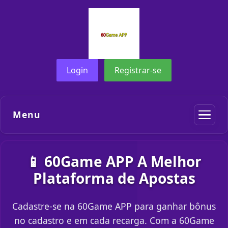
Login
Registrar-se
Menu
📱 60Game APP A Melhor
Plataforma de Apostas
Cadastre-se na 60Game APP para ganhar bônus
no cadastro e em cada recarga. Com a 60Game