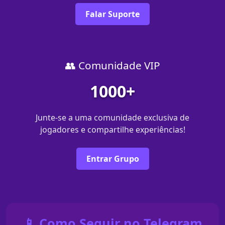
Falar Suporte
👥 Comunidade VIP
1000+
Junte-se a uma comunidade exclusiva de
jogadores e compartilhe experiências!
Entrar Grupo
📱 Como Seguir no Telegram