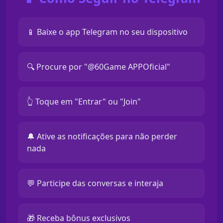
📱 Baixe o app Telegram no seu dispositivo
🔍 Procure por "@60Game APPOficial"
👆 Toque em "Entrar" ou "Join"
🔔 Ative as notificações para não perder
nada
💬 Participe das conversas e interaja
🎁 Receba bônus exclusivos