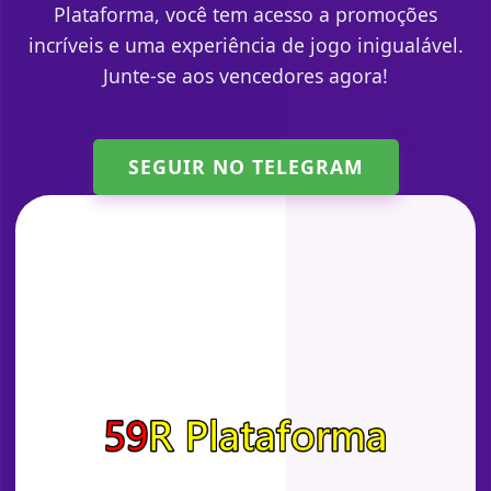
Plataforma, você tem acesso a promoções
incríveis e uma experiência de jogo inigualável.
Junte-se aos vencedores agora!
SEGUIR NO TELEGRAM