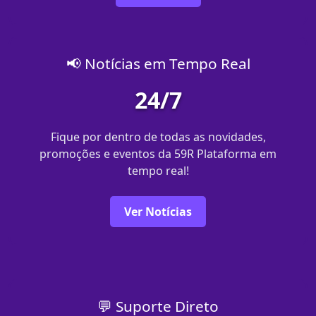
📢 Notícias em Tempo Real
24/7
Fique por dentro de todas as novidades,
promoções e eventos da 59R Plataforma em
tempo real!
Ver Notícias
💬 Suporte Direto