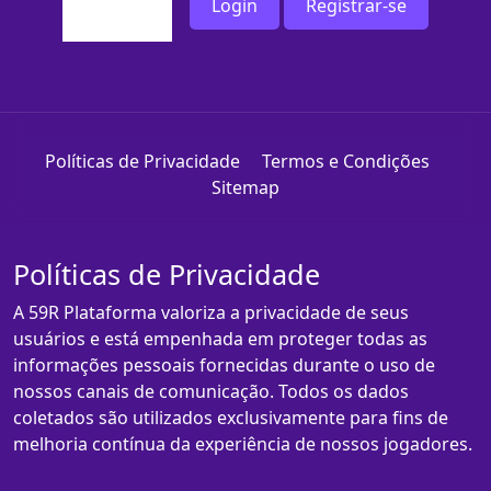
Login
Registrar-se
Políticas de Privacidade
Termos e Condições
Sitemap
Políticas de Privacidade
A 59R Plataforma valoriza a privacidade de seus
usuários e está empenhada em proteger todas as
informações pessoais fornecidas durante o uso de
nossos canais de comunicação. Todos os dados
coletados são utilizados exclusivamente para fins de
melhoria contínua da experiência de nossos jogadores.