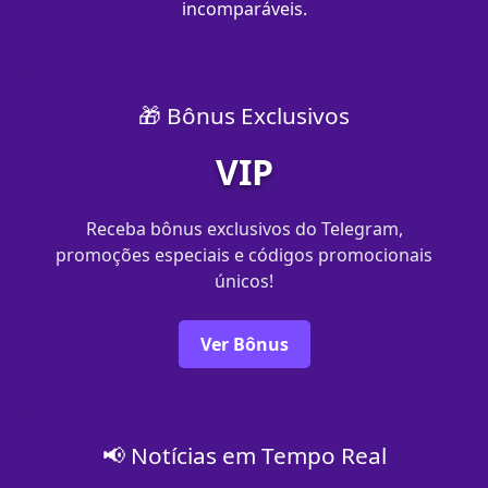
incomparáveis.
🎁 Bônus Exclusivos
VIP
Receba bônus exclusivos do Telegram,
promoções especiais e códigos promocionais
únicos!
Ver Bônus
📢 Notícias em Tempo Real