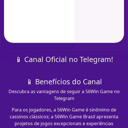
📱 Canal Oficial no Telegram!
📱 Benefícios do Canal
Descubra as vantagens de seguir a 56Win Game no
Telegram
Para os jogadores, a 56Win Game é sinônimo de
cassinos clássicos; a 56Win Game Brasil apresenta
projetos de jogos excepcionais e experiências