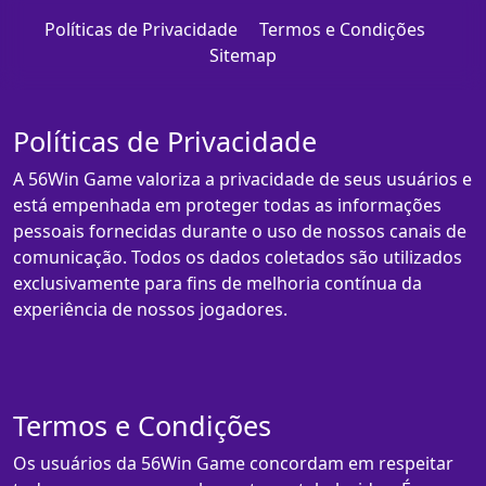
Políticas de Privacidade
Termos e Condições
Sitemap
Políticas de Privacidade
A 56Win Game valoriza a privacidade de seus usuários e
está empenhada em proteger todas as informações
pessoais fornecidas durante o uso de nossos canais de
comunicação. Todos os dados coletados são utilizados
exclusivamente para fins de melhoria contínua da
experiência de nossos jogadores.
Termos e Condições
Os usuários da 56Win Game concordam em respeitar