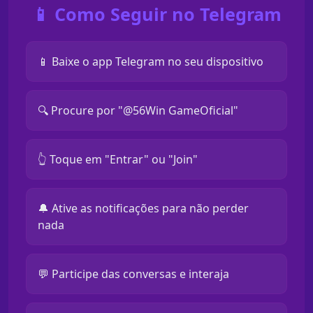
📱 Como Seguir no Telegram
📱 Baixe o app Telegram no seu dispositivo
🔍 Procure por "@56Win GameOficial"
👆 Toque em "Entrar" ou "Join"
🔔 Ative as notificações para não perder
nada
💬 Participe das conversas e interaja