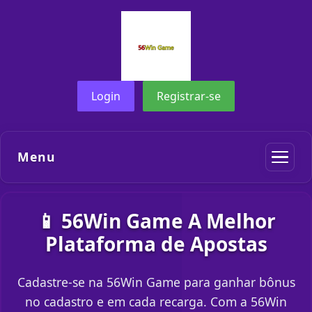
Login
Registrar-se
Menu
📱 56Win Game A Melhor
Plataforma de Apostas
Cadastre-se na 56Win Game para ganhar bônus
no cadastro e em cada recarga. Com a 56Win