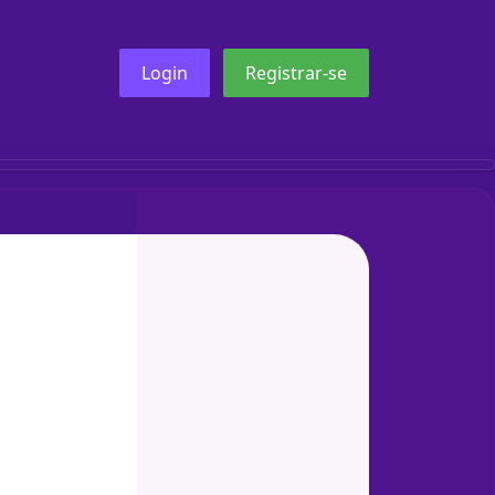
Login
Registrar-se