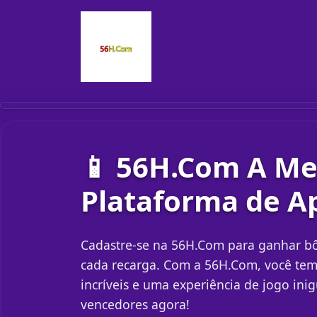
📱 56H.Com A Me
Plataforma de A
Cadastre-se na 56H.Com para ganhar b
cada recarga. Com a 56H.Com, você te
incríveis e uma experiência de jogo inig
vencedores agora!