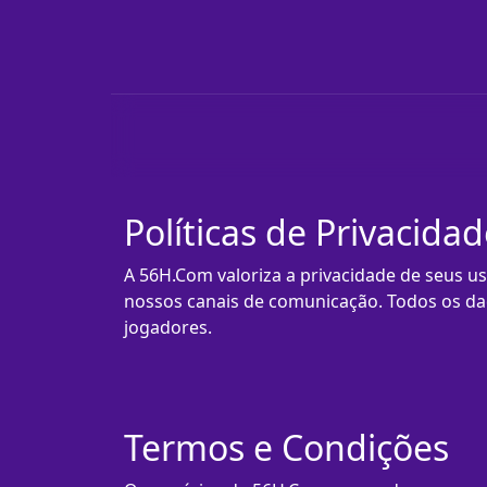
Políticas de Privacida
A 56H.Com valoriza a privacidade de seus 
nossos canais de comunicação. Todos os dad
jogadores.
Termos e Condições