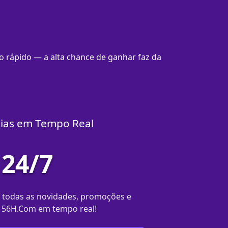
 rápido — a alta chance de ganhar faz da
cias em Tempo Real
24/7
e todas as novidades, promoções e
 56H.Com em tempo real!