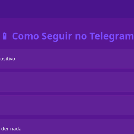
📱 Como Seguir no Telegram
ositivo
erder nada