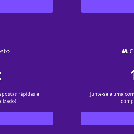
reto
👥 
t
espostas rápidas e
Junte-se a uma com
lizado!
compa
e