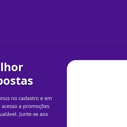
lhor
postas
ônus no cadastro e em
m acesso a promoções
ualável. Junte-se aos