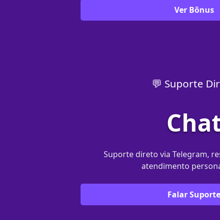
Ver Bônus
💬 Suporte Di
Cha
Suporte direto via Telegram, r
atendimento persona
Falar Suport