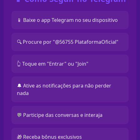
📱 Baixe o app Telegram no seu dispositivo
🔍 Procure por "@56755 PlataformaOficial"
👆 Toque em "Entrar" ou "Join"
🔔 Ative as notificações para não perder
nada
💬 Participe das conversas e interaja
🎁 Receba bônus exclusivos