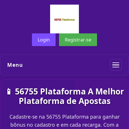
Login
Registrar-se
Menu
📱 56755 Plataforma A Melhor
Plataforma de Apostas
Cadastre-se na 56755 Plataforma para ganhar
bônus no cadastro e em cada recarga. Com a