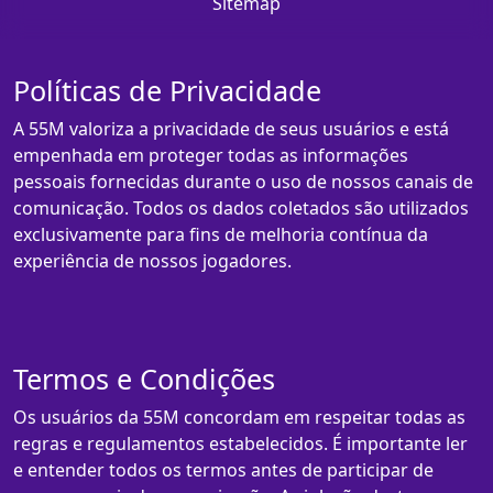
Sitemap
Políticas de Privacidade
A 55M valoriza a privacidade de seus usuários e está
empenhada em proteger todas as informações
pessoais fornecidas durante o uso de nossos canais de
comunicação. Todos os dados coletados são utilizados
exclusivamente para fins de melhoria contínua da
experiência de nossos jogadores.
Termos e Condições
Os usuários da 55M concordam em respeitar todas as
regras e regulamentos estabelecidos. É importante ler
e entender todos os termos antes de participar de