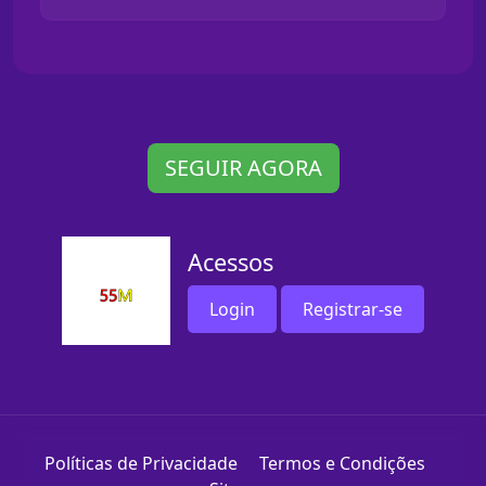
SEGUIR AGORA
Acessos
Login
Registrar-se
Políticas de Privacidade
Termos e Condições