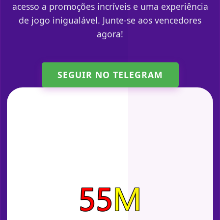
acesso a promoções incríveis e uma experiência
de jogo inigualável. Junte-se aos vencedores
agora!
SEGUIR NO TELEGRAM