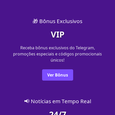
🎁 Bônus Exclusivos
VIP
Receba bônus exclusivos do Telegram,
promoções especiais e códigos promocionais
únicos!
Ver Bônus
📢 Notícias em Tempo Real
24/7